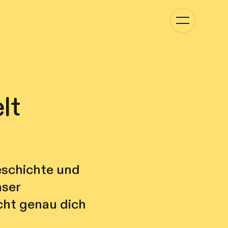
Kategorie-
Navigation
anzeigen
lt
eschichte und
nser
cht genau dich