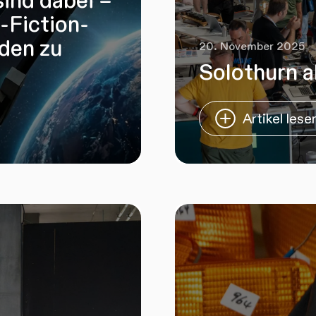
sind dabei –
e-Fiction-
rden zu
20. November 2025
Solothurn a
Artikel lese