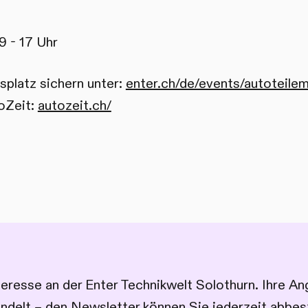
9 - 17 Uhr
fsplatz sichern unter:
enter.ch/de/events/autoteilem
toZeit:
autozeit.ch/
nteresse an der Enter Technikwelt Solothurn. Ihre 
andelt – den Newsletter können Sie jederzeit abbest