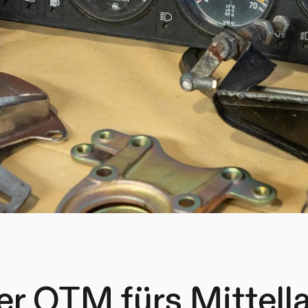
er OTM fürs Mittell