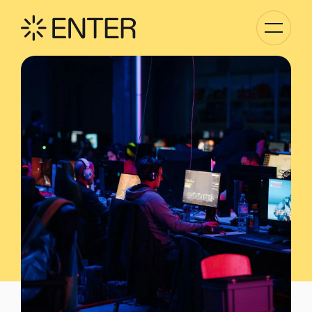
Basculer
la
navigati