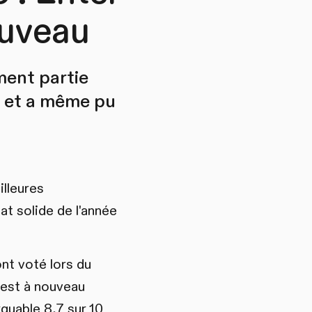
ouveau
ment partie
– et a même pu
illeures
at solide de l'année
ont voté lors du
 est à nouveau
rquable 8,7 sur 10