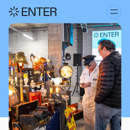
Basculer
la
navigati