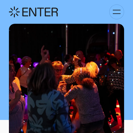
Basculer
la
navigati