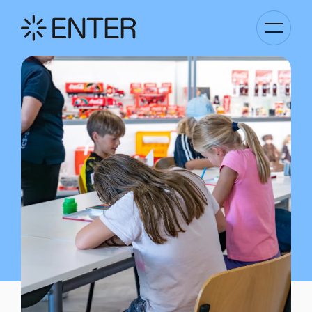
Basculer
la
navigati