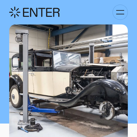
Basculer
la
navigati