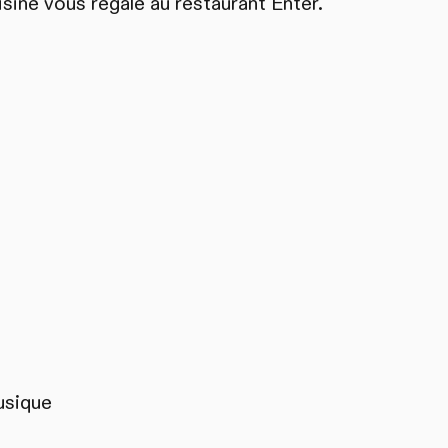
sine vous régale au restaurant Enter.
s
usique