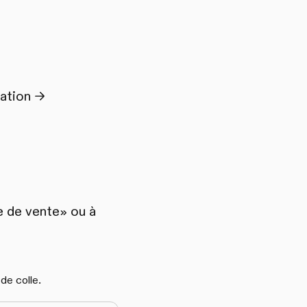
ation ->
e de vente» ou à
 de colle.