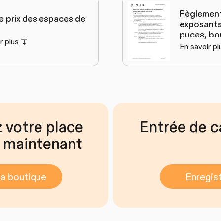
Règlement
de prix des espaces de
exposants
puces, bou
r plus
En savoir pl
 votre place
Entrée de c
e maintenant
la boutique
Enregist