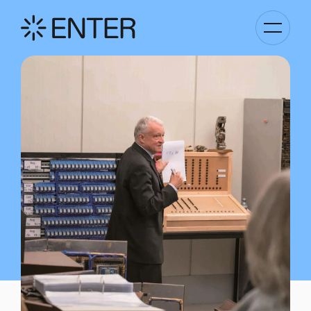
Basculer
la
navigati