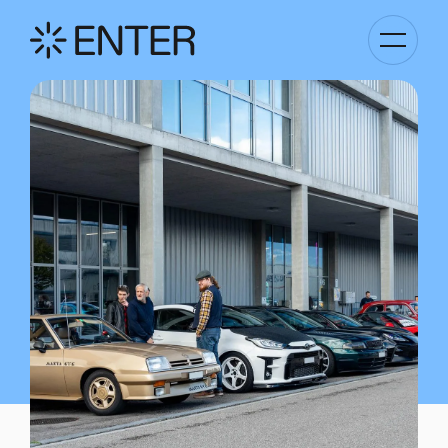
Basculer
la
navigati