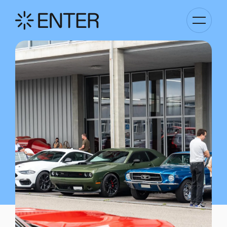
Basculer
la
navigati