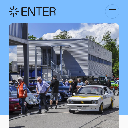
Basculer
la
navigati