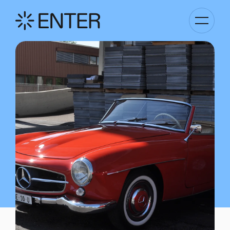
Basculer
la
navigati