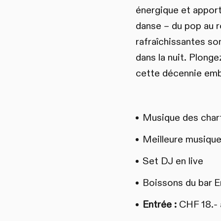
énergique et apport
danse – du pop au ro
rafraîchissantes so
dans la nuit. Plong
cette décennie emb
Musique des chart
Meilleure musique 
Set DJ en live
Boissons du bar E
Entrée :
CHF 18.- à