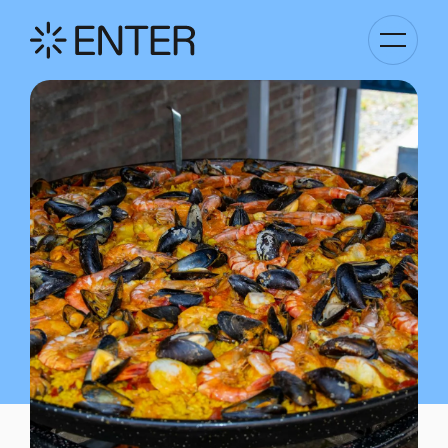
Basculer
la
navigati