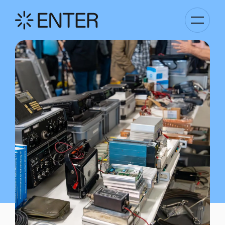
Basculer
la
navigati