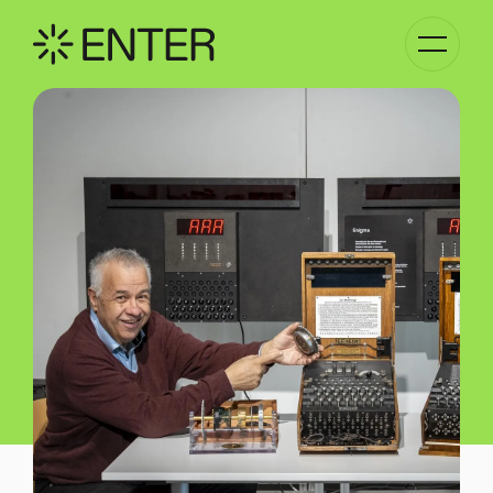
Basculer
la
navigati