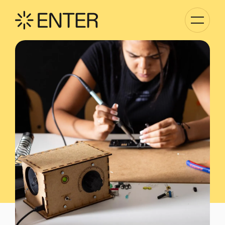
Basculer
la
navigati