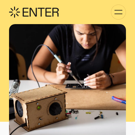
Basculer
la
navigati