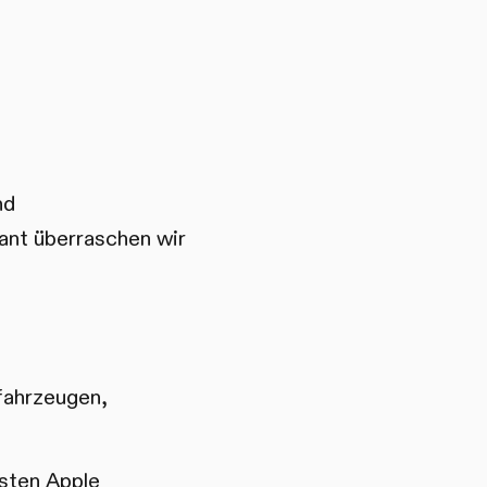
nd
ant überraschen wir
fahrzeugen,
sten Apple