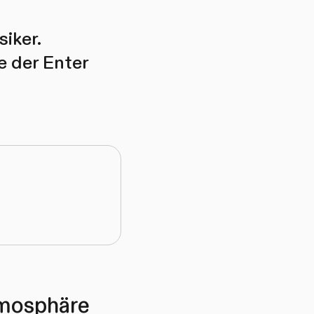
iker.
 der Enter
mosphäre