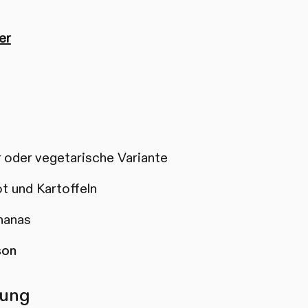
er
r oder vegetarische Variante
t und Kartoffeln
Ananas
son
lung