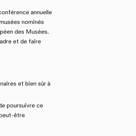
conférence annuelle
es musées nominés
ropéen des Musées.
dre et de faire
aires et bien sûr à
de poursuivre ce
 peut-être