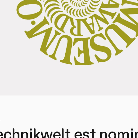
4
echnikwelt est nomi