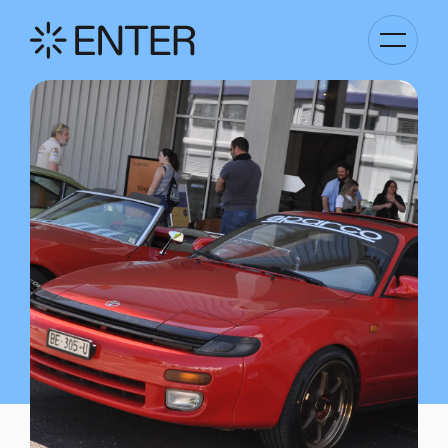
Basculer
la
navigati