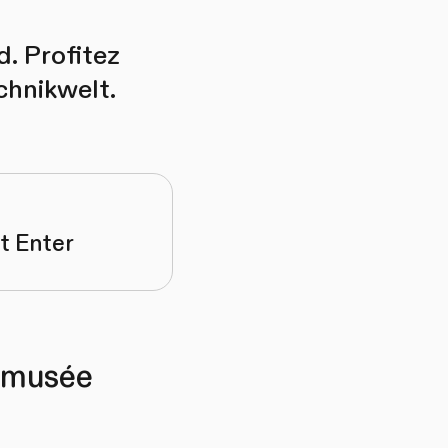
d. Profitez
chnikwelt.
t Enter
u musée