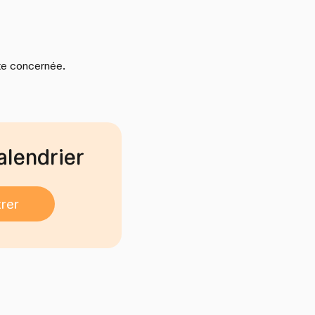
ate concernée.
alendrier
rer