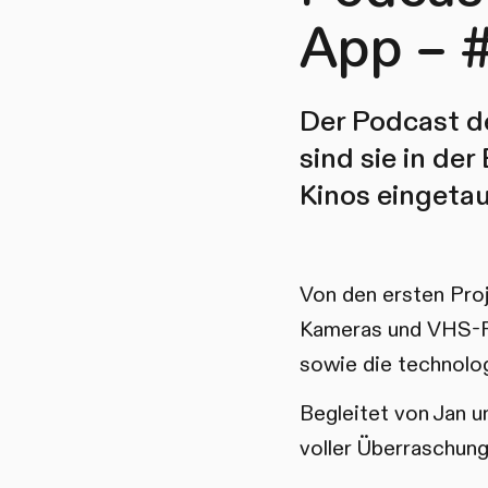
App – #
Der Podcast de
sind sie in de
Kinos eingetau
Von den ersten Proj
Kameras und VHS-Re
sowie die technolog
Begleitet von Jan u
voller Überraschun